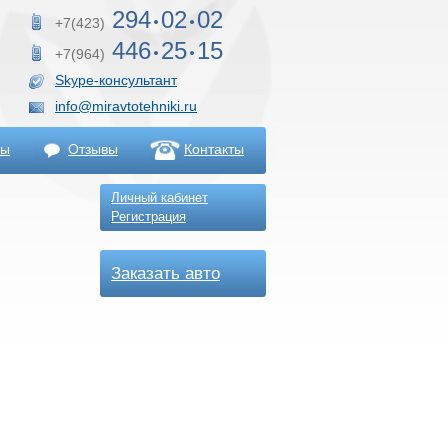
294
02
02
+7(423)
446
25
15
+7(964)
Skype-консультант
info@miravtotehniki.ru
ны
Отзывы
Контакты
Личный кабинет
Регистрация
Заказать авто